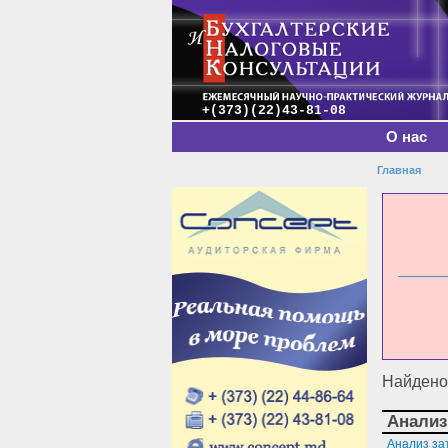
Главное меню
+(373)(22)43-81-08
О нас
Главная
Вы зде
Найдено 
Анализ
Анализ зат