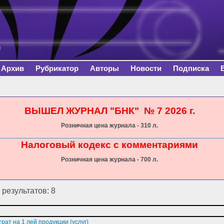
Перейти к
основному
содержанию
Архив
Рубрикатор
Авторы
Новости
Подписка
сь
ВЫШЕЛ ЖУРНАЛ "БНК" № 7 2026 г.
Розничная цена журнала - 310 л.
Налоговый кодекс с комментариями
Розничная цена журнала - 700 л.
результатов: 8
рат на 1 лей продукции (услуг)