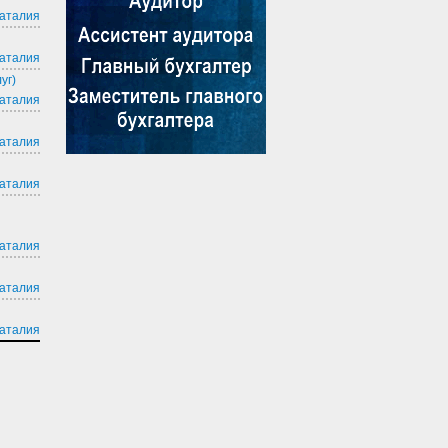
аталия
аталия
уг)
аталия
аталия
аталия
аталия
аталия
аталия