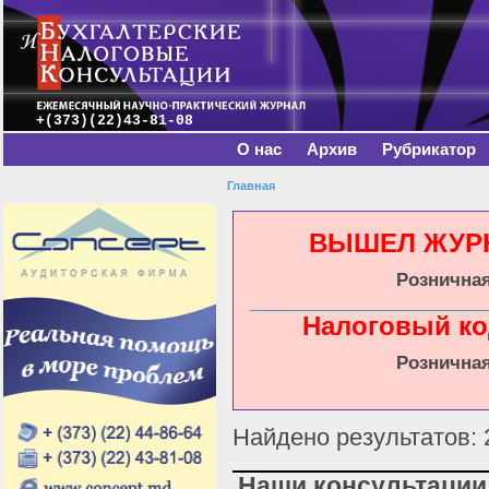
Главное меню
Пе
о
с
+(373)(22)43-81-08
О нас
Архив
Рубрикатор
Главная
Вы здесь
ВЫШЕЛ ЖУРНА
Розничная
Налоговый ко
Розничная
Найдено результатов: 
Наши консультации