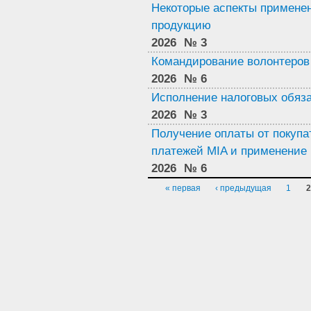
Некоторые аспекты применен
продукцию
2026
№ 3
Командирование волонтеров
2026
№ 6
Исполнение налоговых обяз
2026
№ 3
Получение оплаты от покупа
платежей MIA и применение
2026
№ 6
Страницы
« первая
‹ предыдущая
1
2