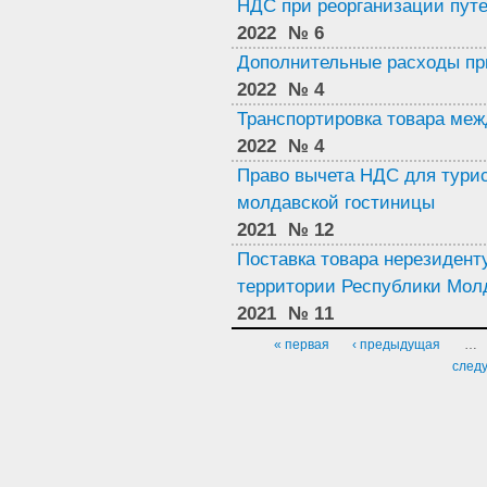
НДС при реорганизации пут
2022
№ 6
Дополнительные расходы пр
2022
№ 4
Транспортировка товара ме
2022
№ 4
Право вычета НДС для тури
молдавской гостиницы
2021
№ 12
Поставка товара нерезиденту
территории Республики Мол
2021
№ 11
Страницы
« первая
‹ предыдущая
…
след