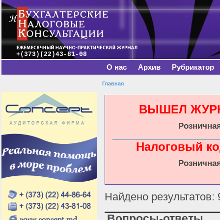
Главное меню
Пе
о
с
+(373)(22)43-81-08
О нас
Архив
Рубрикатор
Главная
Вы здесь
ВЫШЕЛ ЖУРНА
Розничная
Налоговый ко
Розничная
Найдено результатов: 
Вопросы-ответы