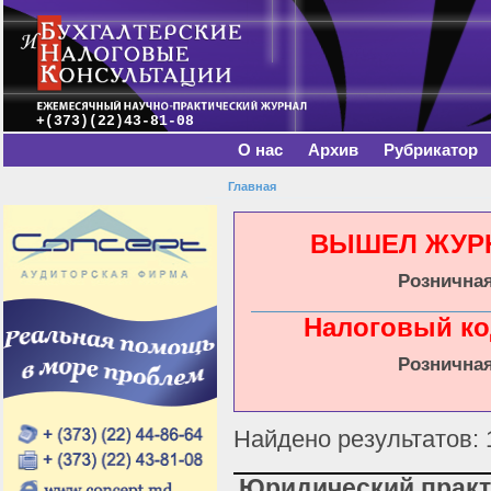
Главное меню
Пе
о
с
+(373)(22)43-81-08
О нас
Архив
Рубрикатор
Главная
Вы здесь
ВЫШЕЛ ЖУРНА
Розничная
Налоговый ко
Розничная
Найдено результатов: 
Юридический прак