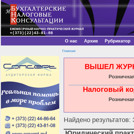
Главное меню
Пе
о
с
+(373)(22)43-81-08
О нас
Архив
Рубрикатор
Главная
Вы здесь
ВЫШЕЛ ЖУРНА
Розничная
Налоговый ко
Розничная
Найдено результатов: 
Юридический прак