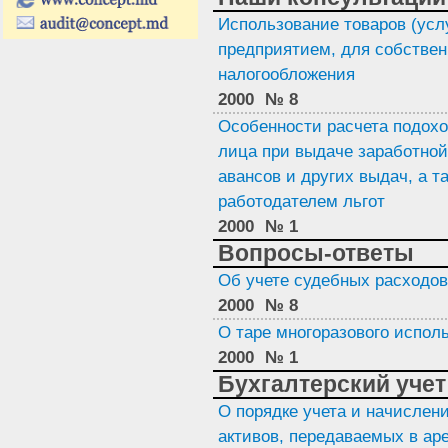
Использование товаров (усл
предприятием, для собствен
налогообложения
2000
№ 8
Особенности расчета подохо
лица при выдаче заработной
авансов и других выдач, а т
работодателем льгот
2000
№ 1
Вопросы-ответы
Об учете судебных расходов
2000
№ 8
О таре многоразового испол
2000
№ 1
Бухгалтерский учет
О порядке учета и начислен
активов, передаваемых в ар