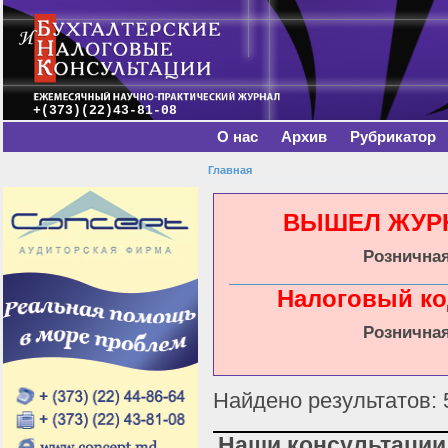
Главное меню
Пе
о
с
+(373)(22)43-81-08
О нас
Архив
Рубрикатор
Главная
Вы здесь
ВЫШЕЛ ЖУРНА
Розничная
Налоговый ко
Розничная
Найдено результатов: 
Наши консультации