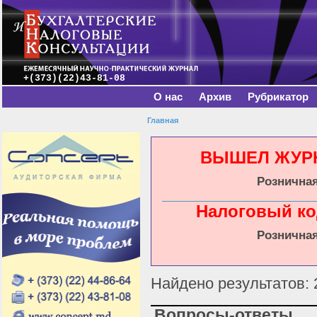
Главное меню
Пе
о
с
+(373)(22)43-81-08
О нас
Архив
Рубрикатор
Главная
Вы здесь
ВЫШЕЛ ЖУРНА
Розничная
Налоговый ко
Розничная
Найдено результатов: 
Вопросы-ответы