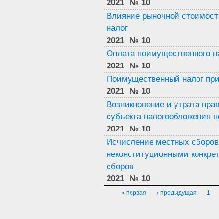
2021
№ 10
Влияние рыночной стоимос
налог
2021
№ 10
Оплата поимущественного н
2021
№ 10
Поимущественный налог при
2021
№ 10
Возникновение и утрата пра
субъекта налогообложения 
2021
№ 10
Исчисление местных сборов 
неконституционными конкрет
сборов
2021
№ 10
Страницы
« первая
‹ предыдущая
1