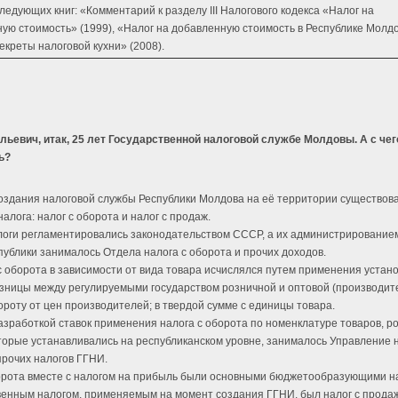
ледующих книг: «Комментарий к разделу III Налогового кодекса «Налог на
ую стоимость» (1999), «Налог на добавленную стоимость в Республике Молд
Секреты налоговой кухни» (2008).
ьевич, итак, 25 лет Государственной налоговой службе Молдовы. А с чег
ь?
оздания налоговой службы Республики Молдова на её территории существов
алога: налог с оборота и налог с продаж.
оги регламентировались законодательством СССР, а их администрирование
публики занималось Отдела налога с оборота и прочих доходов.
с оборота в зависимости от вида товара исчислялся путем применения устан
разницы между регулируемыми государством розничной и оптовой (производит
бороту от цен производителей; в твердой сумме с единицы товара.
азработкой ставок применения налога с оборота по номенклатуре товаров, р
торые устанавливались на республиканском уровне, занималось Управление н
прочих налогов ГГНИ.
орота вместе с налогом на прибыль были основными бюджетообразующими н
венным налогом, применяемым на момент создания ГГНИ, был налог с продаж