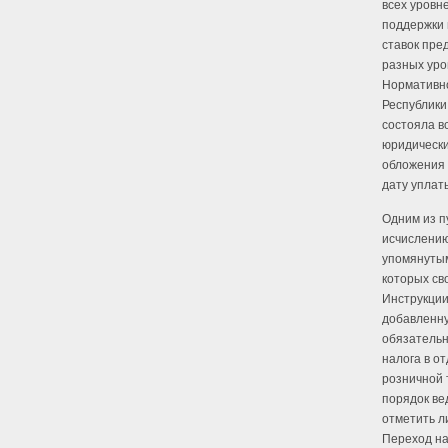
всех уровн
поддержки 
ставок пре
разных уро
Нормативно
Республики
состояла вс
юридически
обложения 
дату уплат
Одним из п
исчислению
упомянутым
которых св
Инструкции
добавленну
обязательн
налога в о
розничной 
порядок ве
отметить л
Переход на