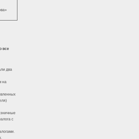
ова»
о все
али два
м на
овленных
еля)
озничные
алога с
алогами.
.