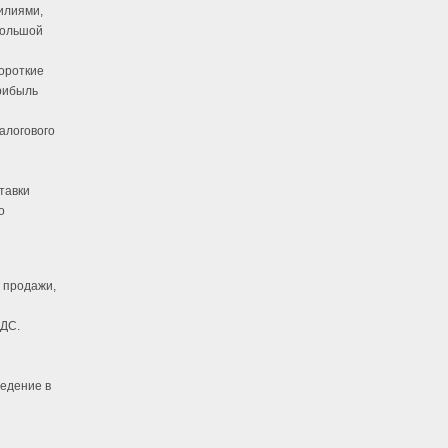
силиями,
Большой
ороткие
рибыль
алогового
тавки
о
 продажи,
НДС.
едение в