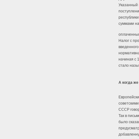
Указанный н
поступлени
республики
суммами на
оплаченным
Налог с пр
введенного
нормативна
начиная с 1
стало назы
А когда же
Европейски
советскими
СССР говор
Так в пись
было сказа
предусматр
добавленну