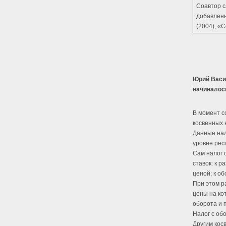
Соавтор с
добавленн
(2004), «
Юрий Васил
начиналос
В момент с
косвенных н
Данные нал
уровне рес
Сам налог 
ставок: к 
ценой; к о
При этом р
цены на ко
оборота и 
Налог с об
Другим кос