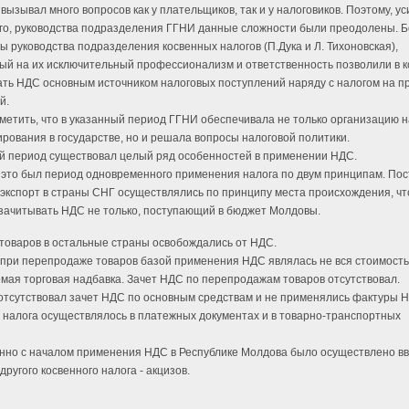
вызывал много вопросов как у плательщиков, так и у налоговиков. Поэтому, у
го, руководства подразделения ГГНИ данные сложности были преодолены. 
ы руководства подразделения косвенных налогов (П.Дука и Л. Тихоновская),
й на их исключительный профессионализм и ответственность позволили в к
ать НДС основным источником налоговых поступлений наряду с налогом на п
й.
метить, что в указанный период ГГНИ обеспечивала не только организацию н
рования в государстве, но и решала вопросы налоговой политики.
й период существовал целый ряд особенностей в применении НДС.
 это был период одновременного применения налога по двум принципам. Пос
 экспорт в страны СНГ осуществлялись по принципу места происхождения, чт
зачитывать НДС не только, поступающий в бюджет Молдовы.
 товаров в остальные страны освобождались от НДС.
 при перепродаже товаров базой применения НДС являлась не вся стоимость
мая торговая надбавка. Зачет НДС по перепродажам товаров отсутствовал.
 отсутствовал зачет НДС по основным средствам и не применялись фактуры 
налога осуществлялось в платежных документах и в товарно-транспортных
но с началом применения НДС в Республике Молдова было осуществлено вв
другого косвенного налога - акцизов.