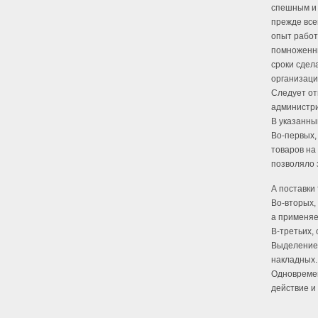
спешным и 
прежде все
опыт работ
помноженны
сроки сдел
организаци
Следует от
администри
В указанны
Во-первых,
товаров на
позволяло 
А поставки
Во-вторых,
а применяе
В-третьих,
Выделение 
накладных.
Одновремен
действие и 