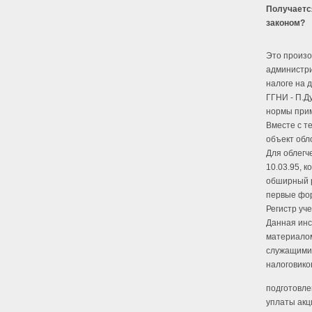
Получается
законом?
Это произо
администри
налоге на 
ГГНИ - П.Д
нормы прим
Вместе с т
объект обл
Для облегч
10.03.95, к
обширный р
первые фор
Регистр уч
Данная инс
материалом
служащими,
налоговико
подготовле
уплаты акц