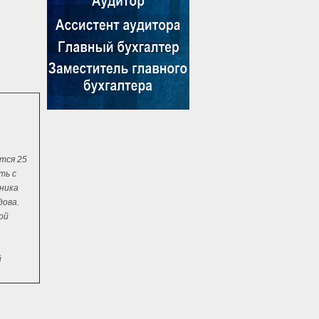
тся 25
ть с
ника
дова.
ой
й