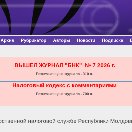
Перейти к
основному
содержанию
Архив
Рубрикатор
Авторы
Новости
Подписка
сь
ВЫШЕЛ ЖУРНАЛ "БНК" № 7 2026 г.
Розничная цена журнала - 310 л.
Налоговый кодекс с комментариями
Розничная цена журнала - 700 л.
рственной налоговой службе Республики Молдова