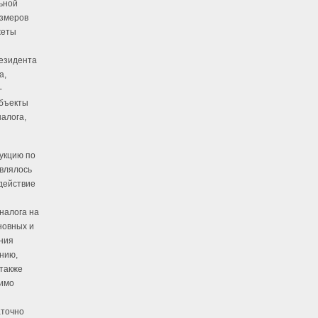
ьной
азмеров
жеты
резидента
а,
-
объекты
налога,
укцию по
твлялось
действие
налога на
новных и
ния
ению,
 также
димо
аточно