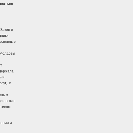
оваться
Закон о
дники
 основные
я Молдовы
от
одержала
ь и
луг), и
ивным
логовыми
ктивом
ления и