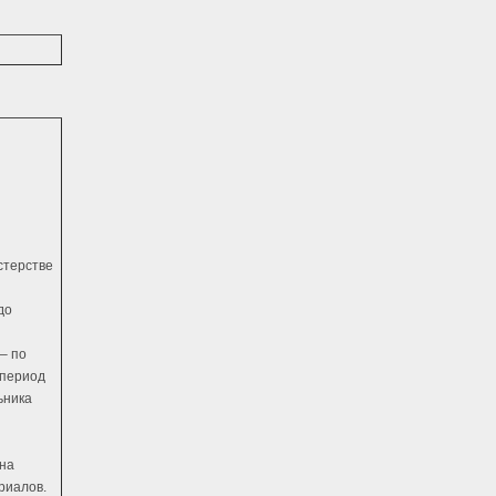
стерстве
до
 – по
 период
ьника
 на
риалов.