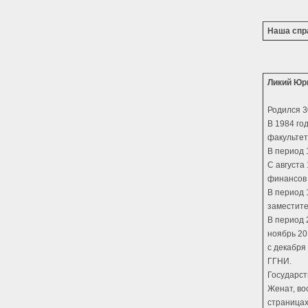
Наша спр
Ликий Юр
Родился 3
В 1984 го
факультет
В период 
С августа
финансов 
В период 
заместите
В период 
ноябрь 20
с декабря
ГГНИ.
Государст
Женат, во
страницах