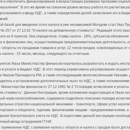
ей и обеспечить финансирование в возрастающих размерах программ социал
населения”. В это же время на союзном уровне велась работа по расчетам р
дполагаемого к вводу НДС, а также определению долей зачисления его в бюд
вней.
й базой для введения этого налога в уже независимой Молдове стал Указ П
 № 257 от 27.12.91 “О налоге на добавленную стоимость”. Редакция этого указ
его из 6 пунктов. Она определяла: ставку налога - 28%, субъектов обложения 
х и физических лиц, осуществляющих предпринимательскую деятельность, 
- обороты по продажам товаров и услуг, 12 типов продаж, освобожденных от 
ы налога - 15 число, месяца, следующего за отчетным.
унктов Указа Министерству финансов поручалось разработать и издать инстр
 и уплате в бюджет НДС. В этот период нормативное регулирование осущес
 Указом Президента РМ, а также последующими многочисленными Указами, 
одилось к установлению дополнительных льгот по НДС, а также положениями
 Министерства финансов от 27.12.1991 № 2 “О порядке исчисления и уплаты 
ю стоимость”. Данная Инструкция, кроме изложения недостающих в Указе ос
ый норм налогообложения, содержала подробное описание порядка исчисле
тдельных отраслях национальной экономики - транспорте, сфере услуг насел
торговле и общепите, туризме, физическими лицами - предпринимателями, а
дения бухгалтерского учета по НДС. В подготовке данной инструкции необхо
ичный вклад сотрудников ГГНИ.
 применение НДС с взимания налога с оборота и налога с продаж было дост