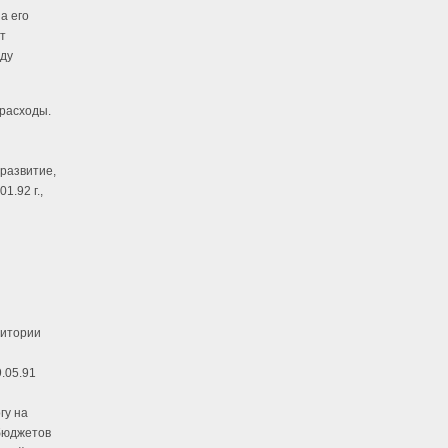
а его
т
жду
 расходы.
развитие,
1.92 г.,
ритории
.05.91
гу на
 бюджетов