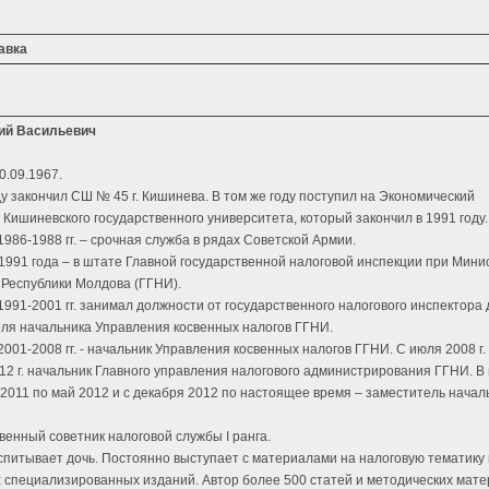
авка
ий Васильевич
0.09.1967.
ду закончил СШ № 45 г. Кишинева. В том же году поступил на Экономический
 Кишиневского государственного университета, который закончил в 1991 году.
1986-1988 гг. – срочная служба в рядах Советской Армии.
 1991 года – в штате Главной государственной налоговой инспекции при Мини
Республики Молдова (ГГНИ).
1991-2001 гг. занимал должности от государственного налогового инспектора 
ля начальника Управления косвенных налогов ГГНИ.
2001-2008 гг. - начальник Управления косвенных налогов ГГНИ. С июля 2008 г.
12 г. начальник Главного управления налогового администрирования ГГНИ. В
 2011 по май 2012 и с декабря 2012 по настоящее время – заместитель начал
венный советник налоговой службы I ранга.
спитывает дочь. Постоянно выступает с материалами на налоговую тематику
 специализированных изданий. Автор более 500 статей и методических мате