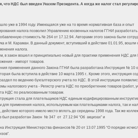
, что НДС был введен Указом Президента. А когда же налог стал регулир
шло уже в 1994 году. Имеющаяся уже на то время нормативная база и опыт
рования налога позволил Управлению косвенных налогов ГГНИ разработать 
добавленную стоимость № 264 от 17.12.94. Авторами этого закона были сотру
ука и М. Караман. В данный документ, вступивший в действие 01.01.95, вошли
енения налога.
ем, в закон вошел и принципиально новый для практики применения НДС дл
ожения - импорт товаров.
ения применения данного Закона ГГНИ была разработана Инструкция № 10 
оторая была вступила в действие 10 марта 1995 г.. Кроме этого, инструкция с
аздел по ведению бухгалтерского учета по НДС. В этой инструкции появилис
мы налогового учета - Регистр учета НДС по приобретению товаров (работ, ус
ета НДС по реализованным товарам.
трукция стала для плательщиков НДС единым кодифицированным инструкт
 для применения налога, используемым как плательщиками налога, так и на
 действие которого имело место вплоть до середины 1998 года. Так же колле
в был разработан Закон № 347 от 27.12.94 “Об акцизах” и
на Инструкция Министерства финансов № 20 от 13.07.1995 “О порядке исчис
изов”.