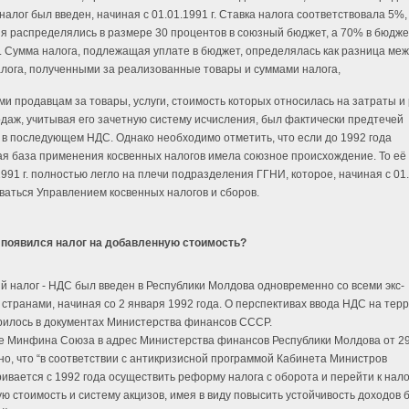
алог был введен, начиная с 01.01.1991 г. Ставка налога соответствовала 5%, 
я распределялись в размере 30 процентов в союзный бюджет, а 70% в бюдже
. Сумма налога, подлежащая уплате в бюджет, определялась как разница ме
лога, полученными за реализованные товары и суммами налога,
и продавцам за товары, услуги, стоимость которых относилась на затраты и
одаж, учитывая его зачетную систему исчисления, был фактически предтечей
 в последующем НДС. Однако необходимо отметить, что если до 1992 года
я база применения косвенных налогов имела союзное происхождение. То её 
991 г. полностью легло на плечи подразделения ГГНИ, которое, начиная с 01.0
ваться Управлением косвенных налогов и сборов.
 появился налог на добавленную стоимость?
й налог - НДС был введен в Республики Молдова одновременно со всеми экс-
 странами, начиная со 2 января 1992 года. О перспективах ввода НДС на тер
илось в документах Министерства финансов СССР.
ме Минфина Союза в адрес Министерства финансов Республики Молдова от 29
но, что “в соответствии с антикризисной программой Кабинета Министров
ивается с 1992 года осуществить реформу налога с оборота и перейти к нало
ю стоимость и систему акцизов, имея в виду повысить устойчивость доходов