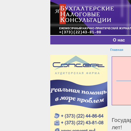
Главное меню
+(373)(22)43-81-08
О нас
Главная
Вы зде
Госуда
лет!