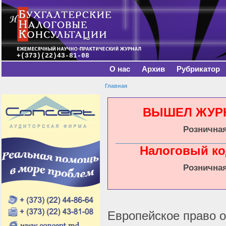
Главное меню
Пе
о
с
+(373)(22)43-81-08
О нас
Архив
Рубрикатор
Главная
Вы здесь
ВЫШЕЛ ЖУРНА
Розничная
Налоговый ко
Розничная
Европейское право о