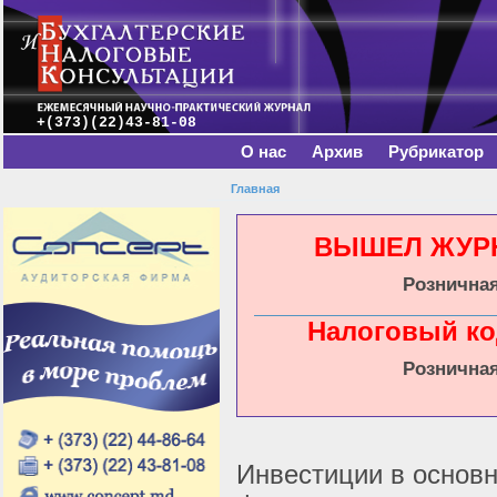
Главное меню
Пе
о
с
+(373)(22)43-81-08
О нас
Архив
Рубрикатор
Главная
Вы здесь
ВЫШЕЛ ЖУРНА
Розничная
Налоговый ко
Розничная
Инвестиции в основн