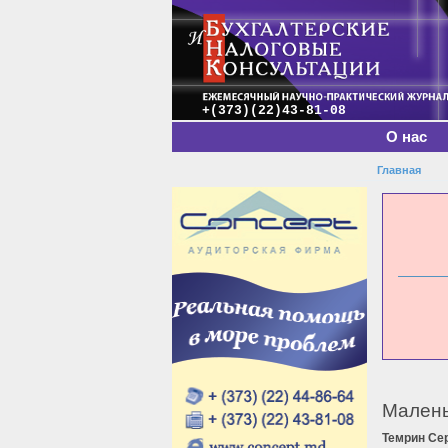
Главное меню
+(373)(22)43-81-08
О нас
Главная
Вы зде
Малень
Темрин Се