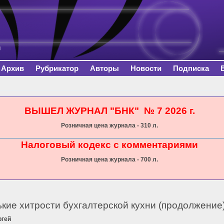
Перейти к
основному
содержанию
Архив
Рубрикатор
Авторы
Новости
Подписка
сь
ВЫШЕЛ ЖУРНАЛ "БНК" № 7 2026 г.
Розничная цена журнала - 310 л.
Налоговый кодекс с комментариями
Розничная цена журнала - 700 л.
кие хитрости бухгалтерской кухни (продолжение
ргей