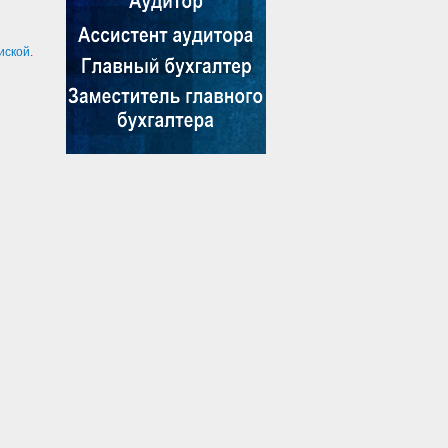
иской
.