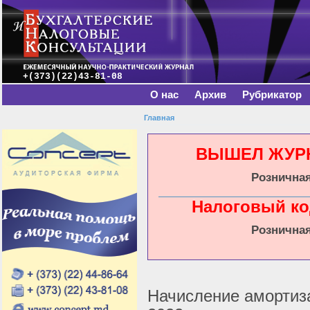
Главное меню
Пе
о
с
+(373)(22)43-81-08
О нас
Архив
Рубрикатор
Главная
Вы здесь
ВЫШЕЛ ЖУРНА
Розничная
Налоговый ко
Розничная
Начисление амортиз