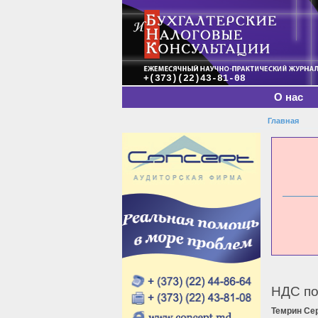
Главное меню
+(373)(22)43-81-08
О нас
Главная
Вы зде
НДС по
Темрин Се