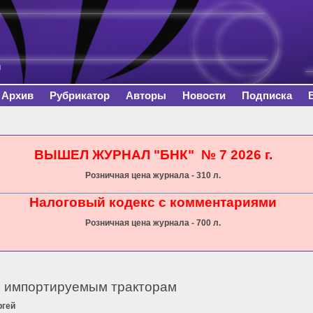
Перейти к
основному
содержанию
Архив
Рубрикатор
Авторы
Новости
Подписка
сь
ВЫШЕЛ ЖУРНАЛ "БНК" № 7 2026 г.
Розничная цена журнала - 310 л.
Налоговый кодекс с комментариями
Розничная цена журнала - 700 л.
 импортируемым тракторам
ргей