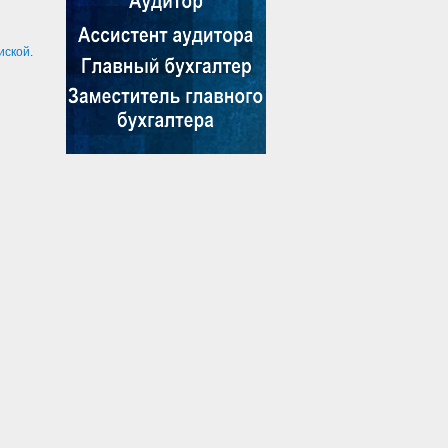
иской
.