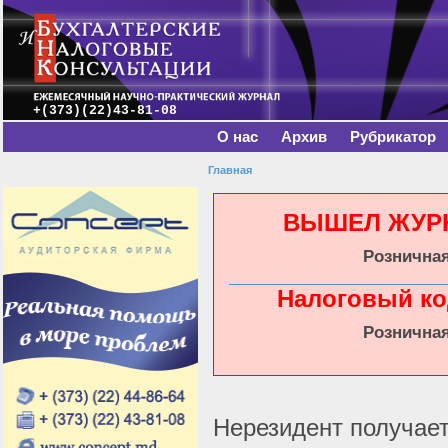
Главное меню
Пе
о
с
+(373)(22)43-81-08
О нас
Архив
Рубрикатор
Главная
Вы здесь
ВЫШЕЛ ЖУРНА
Розничная
Налоговый ко
Розничная
Нерезидент получае