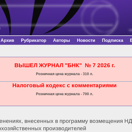
Перейти к
основному
содержанию
Архив
Рубрикатор
Авторы
Новости
Подписка
сь
ВЫШЕЛ ЖУРНАЛ "БНК" № 7 2026 г.
Розничная цена журнала - 310 л.
Налоговый кодекс с комментариями
Розничная цена журнала - 700 л.
енениях, внесенных в программу возмещения Н
охозяйственных производителей