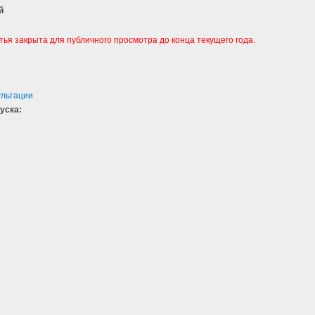
й
тья закрыта для публичного просмотра до конца текущего года.
ультации
уска:
5