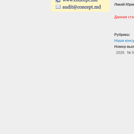
Ликий Юри
Данная ста
Рубрика:
Наши конс
Номер вып
2026
№ 