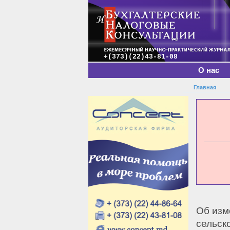
Главное меню
+(373)(22)43-81-08
О нас
Главная
Вы зде
Об изм
сельск