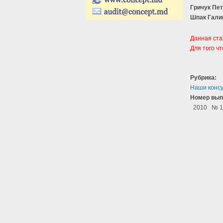
Гричук Пе
Шпак Гали
Данная ста
Для того ч
Рубрика:
Наши конс
Номер вып
2010
№ 1