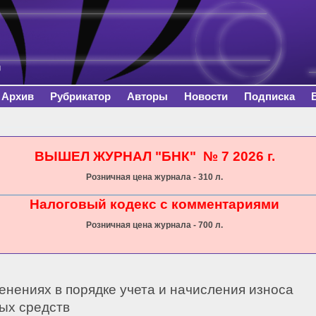
Перейти к
основному
содержанию
Архив
Рубрикатор
Авторы
Новости
Подписка
сь
ВЫШЕЛ ЖУРНАЛ "БНК" № 7 2026 г.
Розничная цена журнала - 310 л.
Налоговый кодекс с комментариями
Розничная цена журнала - 700 л.
енениях в порядке учета и начисления износа
ых средств