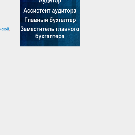
иской
.