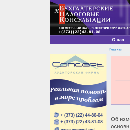
Главное меню
+(373)(22)43-81-08
О нас
Главная
Вы зде
Об изм
основн