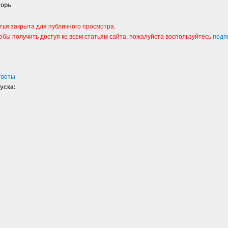
горь
тья закрыта для публичного просмотра.
тобы получить доступ ко всем статьям сайта, пожалуйста воспользуйтесь
подп
тветы
уска:
8