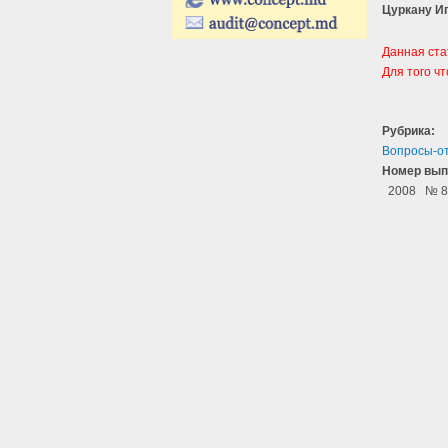
Цуркану И
Данная ста
Для того ч
Рубрика:
Вопросы-о
Номер вып
2008
№ 