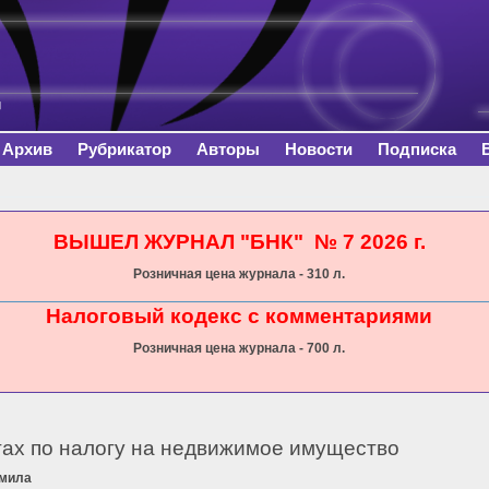
Перейти к
основному
содержанию
Архив
Рубрикатор
Авторы
Новости
Подписка
сь
ВЫШЕЛ ЖУРНАЛ "БНК" № 7 2026 г.
Розничная цена журнала - 310 л.
Налоговый кодекс с комментариями
Розничная цена журнала - 700 л.
тах по налогу на недвижимое имущество
мила