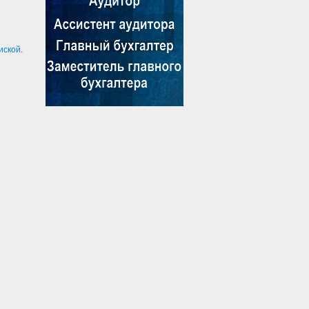
иской
.