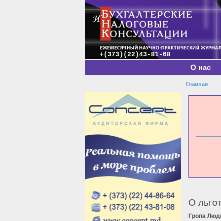
Главное меню
+(373)(22)43-81-08
О нас
Главная
Вы зде
О льго
Гропа Люд