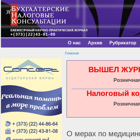
Главное меню
Пе
о
с
+(373)(22)43-81-08
О нас
Архив
Рубрикатор
Главная
Вы здесь
ВЫШЕЛ ЖУРНА
Розничная
Налоговый ко
Розничная
О мерах по медицин