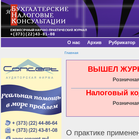
Главное меню
Пе
о
с
+(373)(22)43-81-08
О нас
Архив
Рубрикатор
Главная
Вы здесь
ВЫШЕЛ ЖУРНА
Розничная
Налоговый ко
Розничная
О практике применен