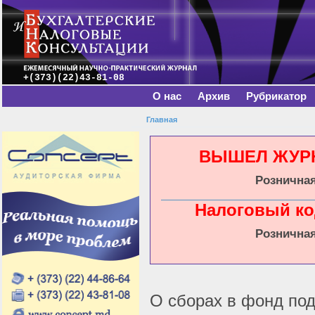
Главное меню
Пе
о
с
+(373)(22)43-81-08
О нас
Архив
Рубрикатор
Главная
Вы здесь
ВЫШЕЛ ЖУРНА
Розничная
Налоговый ко
Розничная
О сборах в фонд по