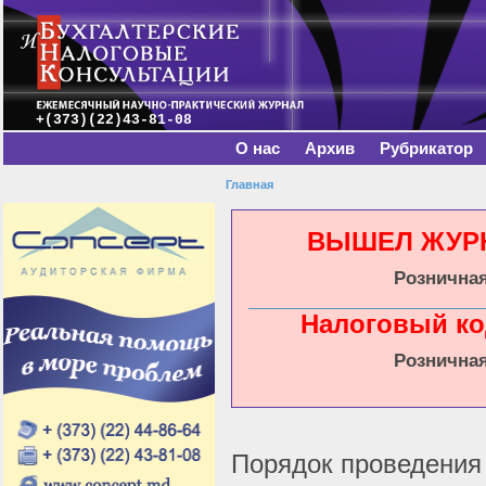
Главное меню
Пе
о
с
+(373)(22)43-81-08
О нас
Архив
Рубрикатор
Главная
Вы здесь
ВЫШЕЛ ЖУРНА
Розничная
Налоговый ко
Розничная
Порядок проведения 