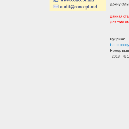
Дончу Оль
Данная ста
Для того ч
Рубрика:
Наши конс
Номер вып
2018
№ 1