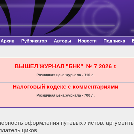
Перейти к
основному
содержанию
Архив
Рубрикатор
Авторы
Новости
Подписка
сь
ВЫШЕЛ ЖУРНАЛ "БНК" № 7 2026 г.
Розничная цена журнала - 310 л.
Налоговый кодекс с комментариями
Розничная цена журнала - 700 л.
ерность оформления путевых листов: аргумент
плательщиков