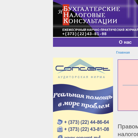
Главное меню
+(373)(22)43-81-08
О нас
Главная
Вы зде
Правом
налого