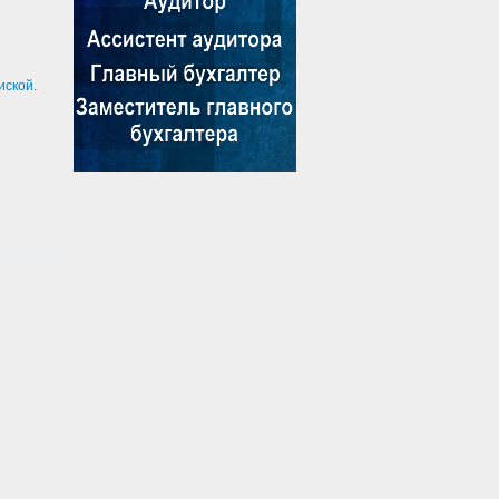
иской
.