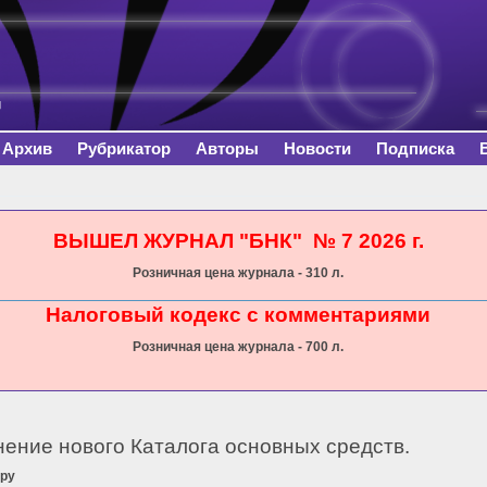
Перейти к
основному
содержанию
Архив
Рубрикатор
Авторы
Новости
Подписка
сь
ВЫШЕЛ ЖУРНАЛ "БНК" № 7 2026 г.
Розничная цена журнала - 310 л.
Налоговый кодекс с комментариями
Розничная цена журнала - 700 л.
ение нового Каталога основных средств.
тру