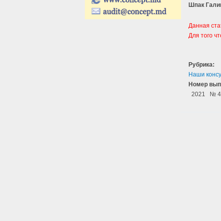
Шпак Гали
Данная ста
Для того ч
Рубрика:
Наши конс
Номер вып
2021
№ 