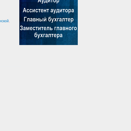
иской
.