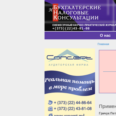
Главное меню
+(373)(22)43-81-08
О нас
Главная
Вы зде
Примен
Гричук Пе