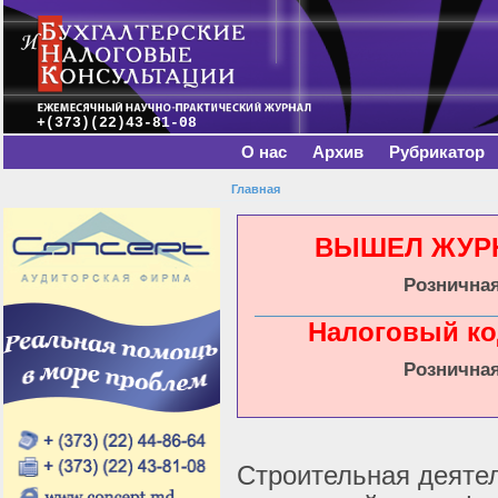
Главное меню
Пе
о
с
+(373)(22)43-81-08
О нас
Архив
Рубрикатор
Главная
Вы здесь
ВЫШЕЛ ЖУРНА
Розничная
Налоговый ко
Розничная
Строительная деяте