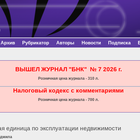
Перейти к
основному
содержанию
Архив
Рубрикатор
Авторы
Новости
Подписка
сь
ВЫШЕЛ ЖУРНАЛ "БНК" № 7 2026 г.
Розничная цена журнала - 310 л.
Налоговый кодекс с комментариями
Розничная цена журнала - 700 л.
ая единица по эксплуатации недвижимости
юдмила