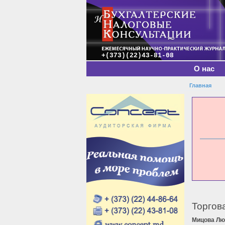
Главное меню
+(373)(22)43-81-08
О нас
Главная
Вы зде
Торгов
Мицова Л