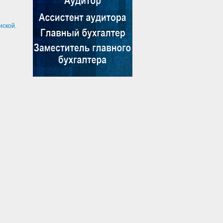
иской
.