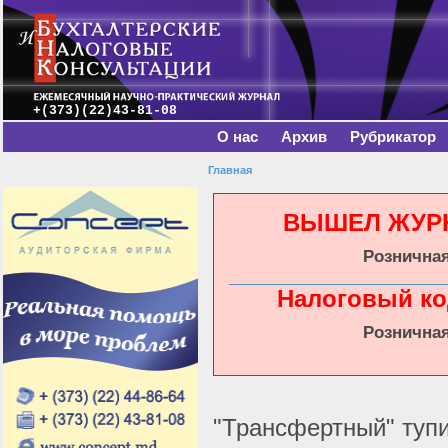
Главное меню
Пе
о
с
+(373)(22)43-81-08
О нас
Архив
Рубрикатор
Главная
Вы здесь
ВЫШЕЛ ЖУРНА
Розничная
Налоговый ко
Розничная
"Трансфертный" туп