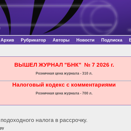
Перейти к
основному
содержанию
Архив
Рубрикатор
Авторы
Новости
Подписка
сь
ВЫШЕЛ ЖУРНАЛ "БНК" № 7 2026 г.
Розничная цена журнала - 310 л.
Налоговый кодекс с комментариями
Розничная цена журнала - 700 л.
 подоходного налога в рассрочку.
тру