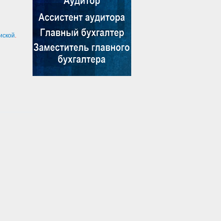
иской
.