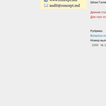
Шпак Гали
Данная ста
Для того ч
Рубрика:
Вопросы-о
Номер вып
2000
№ 1