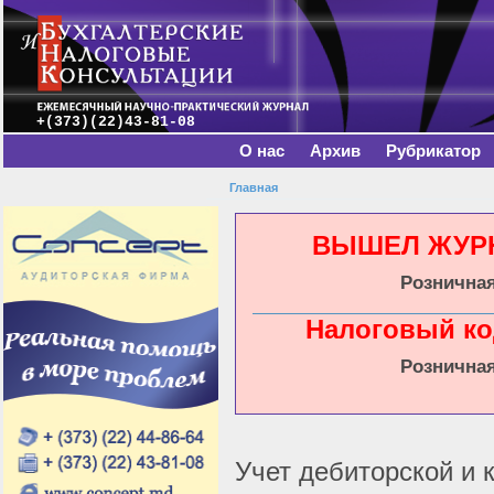
Главное меню
Пе
о
с
+(373)(22)43-81-08
О нас
Архив
Рубрикатор
Главная
Вы здесь
ВЫШЕЛ ЖУРНА
Розничная
Налоговый ко
Розничная
Учет дебиторской и 