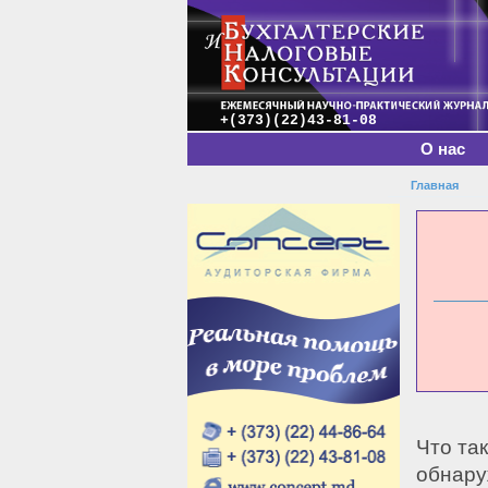
Главное меню
+(373)(22)43-81-08
О нас
Главная
Вы зде
Что та
обнару