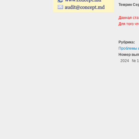
Темрин Се
Данная ста
Для того ч
Рубрика:
Проблемы 
Номер вып
2024
№ 1