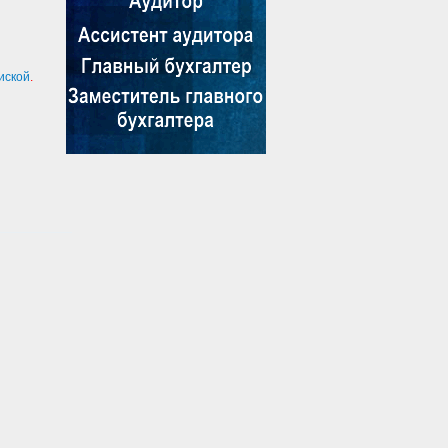
иской
.