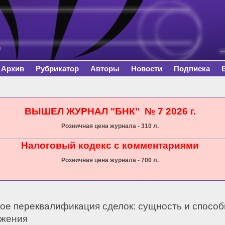
Перейти к
основному
содержанию
Архив
Рубрикатор
Авторы
Новости
Подписка
сь
ВЫШЕЛ ЖУРНАЛ "БНК" № 7 2026 г.
Розничная цена журнала - 310 л.
Налоговый кодекс с комментариями
Розничная цена журнала - 700 л.
кое переквалификация сделок: сущность и способ
жения