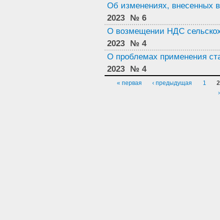
Об изменениях, внесенных 
2023
№ 6
О возмещении НДС сельско
2023
№ 4
О проблемах применения ста
2023
№ 4
Страницы
« первая
‹ предыдущая
1
2