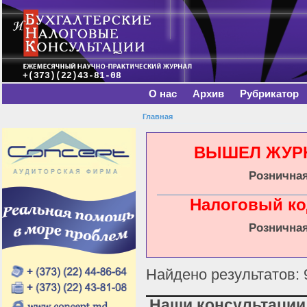
Главное меню
Пе
о
с
+(373)(22)43-81-08
О нас
Архив
Рубрикатор
Главная
Вы здесь
ВЫШЕЛ ЖУРНА
Розничная
Налоговый ко
Розничная
Найдено результатов: 
Наши консультации