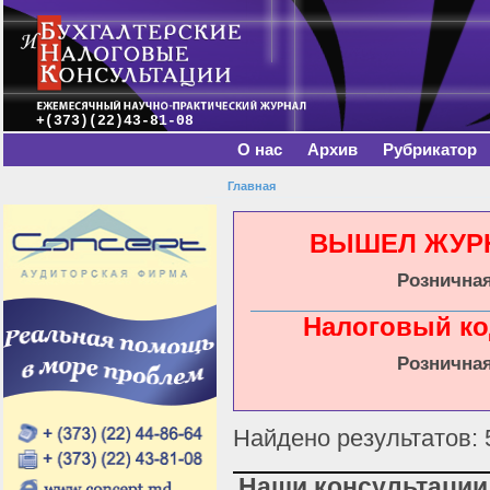
Главное меню
Пе
о
с
+(373)(22)43-81-08
О нас
Архив
Рубрикатор
Главная
Вы здесь
ВЫШЕЛ ЖУРНА
Розничная
Налоговый ко
Розничная
Найдено результатов: 
Наши консультации